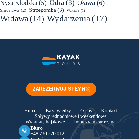
Odra
(8)
Oława
(6)
Nysa Kłodzka
(5)
Strzegomka
(3)
Smortawa
(2)
Wełtawa
(1)
Wydarzenia
(17)
Widawa
(14)
ZAREZERWUJ SPŁYW
Home
Baza wiedzy
O nas
Kontakt
Spływy jednodniowe i weekendowe
Wyprawy kajakowe
Imprezy integracyjne
Biuro
+48 730 220 012