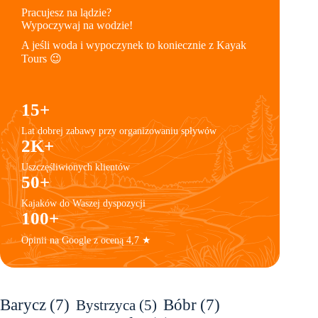
Pracujesz na lądzie?
Wypoczywaj na wodzie!
A jeśli woda i wypoczynek to koniecznie z Kayak
Tours 😉
15+
Lat dobrej zabawy przy organizowaniu spływów
2K+
Uszczęśliwionych klientów
50+
Kajaków do Waszej dyspozycji
100+
Opinii na Google z oceną 4,7 ★
Barycz
(7)
Bóbr
(7)
Bystrzyca
(5)