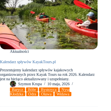
Aktualności
Kalendarz spływów KayakTours.pl
Prezentujemy kalendarz spływów kajakowych
organizowanych przez Kayak Tours na rok 2026. Kalendarz
jest na bieżąco aktualizowany i uzupełniany.
Szymon Krupa
10 maja, 2026
Barycz
Bóbr
Bystrzyca
Nysa
Kłodzka
Odra
Oława
Widawa