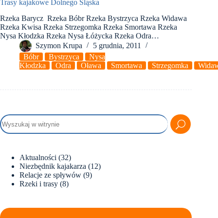
Trasy kajakowe Dolnego Śląska
Rzeka Barycz Rzeka Bóbr Rzeka Bystrzyca Rzeka Widawa
Rzeka Kwisa Rzeka Strzegomka Rzeka Smortawa Rzeka
Nysa Kłodzka Rzeka Nysa Łóżycka Rzeka Odra…
Szymon Krupa
5 grudnia, 2011
Bóbr
Bystrzyca
Nysa
Kłodzka
Odra
Oława
Smortawa
Strzegomka
Wida
Aktualności
(32)
Niezbędnik kajakarza
(12)
Relacje ze spływów
(9)
Rzeki i trasy
(8)