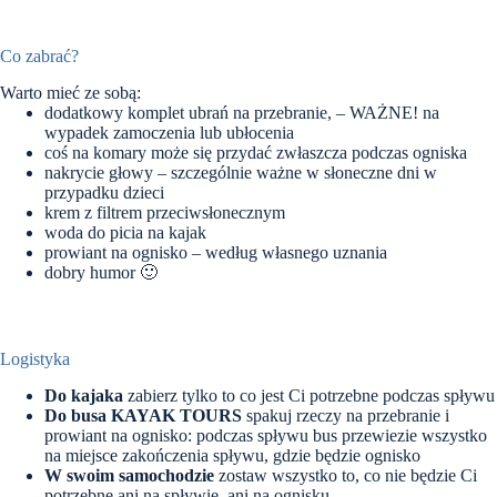
Co zabrać?
Warto mieć ze sobą:
dodatkowy komplet ubrań na przebranie, – WAŻNE! na
wypadek zamoczenia lub ubłocenia
coś na komary może się przydać zwłaszcza podczas ogniska
nakrycie głowy – szczególnie ważne w słoneczne dni w
przypadku dzieci
krem z filtrem przeciwsłonecznym
woda do picia na kajak
prowiant na ognisko – według własnego uznania
dobry humor 🙂
Logistyka
Do kajaka
zabierz tylko to co jest Ci potrzebne podczas spływu
Do busa KAYAK TOURS
spakuj rzeczy na przebranie i
prowiant na ognisko: podczas spływu bus przewiezie wszystko
na miejsce zakończenia spływu, gdzie będzie ognisko
W swoim samochodzie
zostaw wszystko to, co nie będzie Ci
potrzebne ani na spływie, ani na ognisku