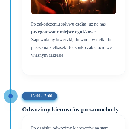
Po zakończeniu spływu
czeka
już na nas
przygotowane miejsce ogniskowe
.
Zapewniamy ławeczki, drewno i widełki do
pieczenia kiełbasek. Jedzonko zabieracie we
własnym zakresie.
~ 16:00-17:00
Odwozimy kierowców po samochody
Po ognisku odwozimy kierowców na start,