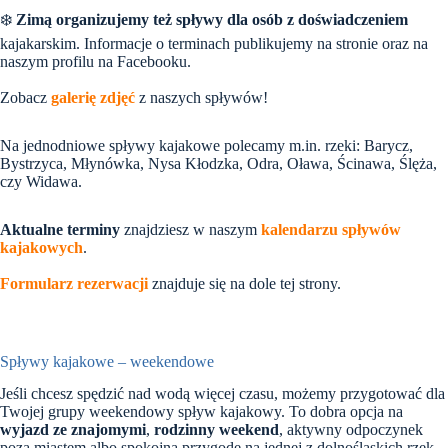
❄️
Zimą organizujemy też spływy dla osób z doświadczeniem
kajakarskim. Informacje o terminach publikujemy na stronie oraz na
naszym profilu na Facebooku.
Zobacz
galerię zdjęć
z naszych spływów!
Na jednodniowe spływy kajakowe polecamy m.in. rzeki: Barycz,
Bystrzyca, Młynówka, Nysa Kłodzka, Odra, Oława, Ścinawa, Ślęża,
czy Widawa.
Aktualne terminy
znajdziesz w naszym
kalendarzu spływów
kajakowych
.
Formularz rezerwacji
znajduje się na dole tej strony.
Spływy kajakowe – weekendowe
Jeśli chcesz spędzić nad wodą więcej czasu, możemy przygotować dla
Twojej grupy weekendowy spływ kajakowy. To dobra opcja na
wyjazd ze znajomymi
,
rodzinny weekend
, aktywny odpoczynek
poza miastem albo spokojną przygodę na jednej z dolnośląskich rzek.