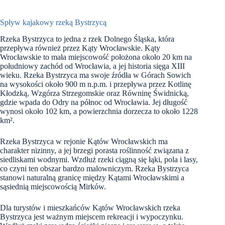
Spływ kajakowy rzeką Bystrzycą
Rzeka Bystrzyca to jedna z rzek Dolnego Śląska, która
przepływa również przez Kąty Wrocławskie. Kąty
Wrocławskie to mała miejscowość położona około 20 km na
południowy zachód od Wrocławia, a jej historia sięga XIII
wieku. Rzeka Bystrzyca ma swoje źródła w Górach Sowich
na wysokości około 900 m n.p.m. i przepływa przez Kotlinę
Kłodzką, Wzgórza Strzegomskie oraz Równinę Świdnicką,
gdzie wpada do Odry na północ od Wrocławia. Jej długość
wynosi około 102 km, a powierzchnia dorzecza to około 1228
km².
Rzeka Bystrzyca w rejonie Kątów Wrocławskich ma
charakter nizinny, a jej brzegi porasta roślinność związana z
siedliskami wodnymi. Wzdłuż rzeki ciągną się łąki, pola i lasy,
co czyni ten obszar bardzo malowniczym. Rzeka Bystrzyca
stanowi naturalną granicę między Kątami Wrocławskimi a
sąsiednią miejscowością Mirków.
Dla turystów i mieszkańców Kątów Wrocławskich rzeka
Bystrzyca jest ważnym miejscem rekreacji i wypoczynku.