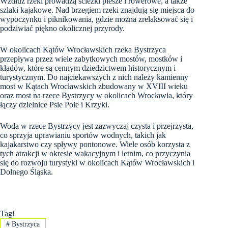
Wzdłuż rzeki prowadzą ścieżki piesze i rowerowe, a także
szlaki kajakowe. Nad brzegiem rzeki znajdują się miejsca do
wypoczynku i piknikowania, gdzie można zrelaksować się i
podziwiać piękno okolicznej przyrody.
W okolicach Kątów Wrocławskich rzeka Bystrzyca
przepływa przez wiele zabytkowych mostów, mostków i
kładów, które są cennym dziedzictwem historycznym i
turystycznym. Do najciekawszych z nich należy kamienny
most w Kątach Wrocławskich zbudowany w XVIII wieku
oraz most na rzece Bystrzycy w okolicach Wrocławia, który
łączy dzielnice Psie Pole i Krzyki.
Woda w rzece Bystrzycy jest zazwyczaj czysta i przejrzysta,
co sprzyja uprawianiu sportów wodnych, takich jak
kajakarstwo czy spływy pontonowe. Wiele osób korzysta z
tych atrakcji w okresie wakacyjnym i letnim, co przyczynia
się do rozwoju turystyki w okolicach Kątów Wrocławskich i
Dolnego Śląska.
Tagi
#
Bystrzyca