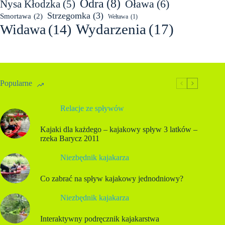
Odra
(8)
Oława
(6)
Nysa Kłodzka
(5)
Strzegomka
(3)
Smortawa
(2)
Wełtawa
(1)
Wydarzenia
(17)
Widawa
(14)
Popularne
Relacje ze spływów
Kajaki dla każdego – kajakowy spływ 3 latków –
rzeka Barycz 2011
Niezbędnik kajakarza
Co zabrać na spływ kajakowy jednodniowy?
Niezbędnik kajakarza
Interaktywny podręcznik kajakarstwa