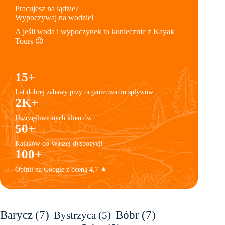
Pracujesz na lądzie?
Wypoczywaj na wodzie!
A jeśli woda i wypoczynek to koniecznie z Kayak
Tours 😉
15+
Lat dobrej zabawy przy organizowaniu spływów
2K+
Uszczęśliwionych klientów
50+
Kajaków do Waszej dyspozycji
100+
Opinii na Google z oceną 4,7 ★
Barycz
(7)
Bóbr
(7)
Bystrzyca
(5)