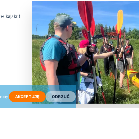
 w kajaku!
 terenowe i
rony.
AKCEPTUJĘ
ODRZUĆ