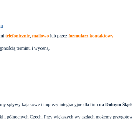
łu
ami
telefonicznie
,
mailowo
lub przez
formularz kontaktowy
.
ępnością terminu i wyceną.
jemy spływy kajakowe i imprezy integracyjne dla firm
na Dolnym Śląs
lski i północnych Czech. Przy większych wyjazdach możemy przygoto