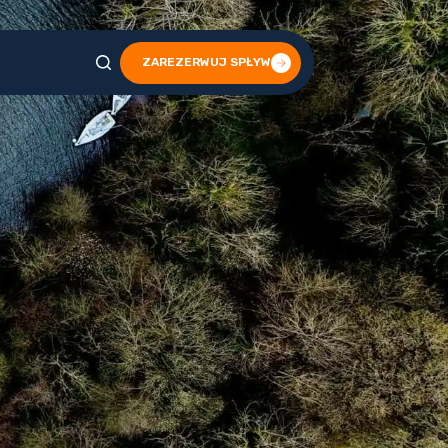
ZAREZERWUJ SPŁYW