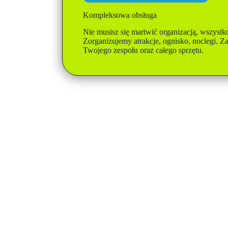
Kompleksowa obsługa
Nie musisz się martwić organizacją, wszystk
Zorganizujemy atrakcje, ognisko, noclegi. Z
Twojego zespołu oraz całego sprzętu.