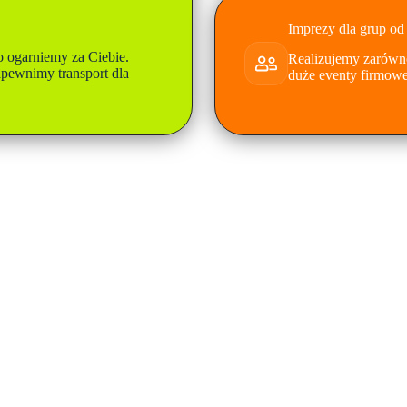
Imprezy dla grup od
o ogarniemy za Ciebie.
Realizujemy zarówno
apewnimy transport dla
duże eventy firmowe