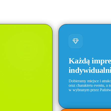
Każdą impre
indywidualn
Dobieramy miejsce i atrakc
oraz charakteru eventu, a 
w wybranym przez Państwa