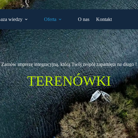
aza wiedzy
Oferta
O nas
Kontakt
Zamów imprezę integracyjną, którą Twój zespół zapamięta na długo !
QUADY