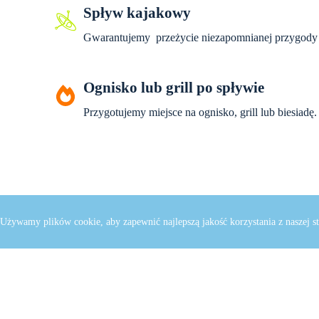
Spływ kajakowy
Gwarantujemy przeżycie niezapomnianej przygody
Ognisko lub grill po spływie
Przygotujemy miejsce na ognisko, grill lub biesiadę.
Gry integracyjne, paintball, łuki, quady, samochody
Używamy plików cookie, aby zapewnić najlepszą jakość korzystania z naszej st
inne aktywności dopasowane do grupy.