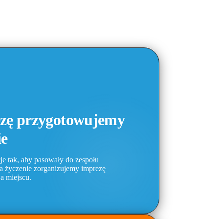
zę przygotowujemy
ie
je tak, aby pasowały do zespołu
na życzenie zorganizujemy imprezę
 miejscu.