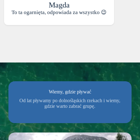
Magda
To ta ogarnięta, odpowiada za wszystko 😉
Wiemy, gdzie pływać
Od lat pływamy po dolnośląskich rzekach i wiemy,
gdzie warto zabrać grupę.