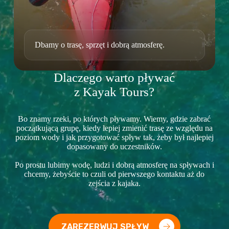
Dbamy o trasę, sprzęt i dobrą atmosferę.
Dlaczego warto pływać
z Kayak Tours?
Bo znamy rzeki, po których pływamy. Wiemy, gdzie zabrać
początkującą grupę, kiedy lepiej zmienić trasę ze względu na
poziom wody i jak przygotować spływ tak, żeby był najlepiej
dopasowany do uczestników.
Po prostu lubimy wodę, ludzi i dobrą atmosferę na spływach i
chcemy, żebyście to czuli od pierwszego kontaktu aż do
zejścia z kajaka.
ZAREZERWUJ SPŁYW