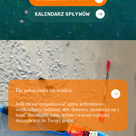
KALENDARZ SPŁYWÓW
Do zobaczenia na wodzie
Jeśli chcesz zorganizować spływ jednodniowy,
weekendowy, rodzinny albo firmowy, skontaktuj się z
nami. Doradzimy trasę, termin i wariant najlepiej
dopasowany do Twojej grupy.