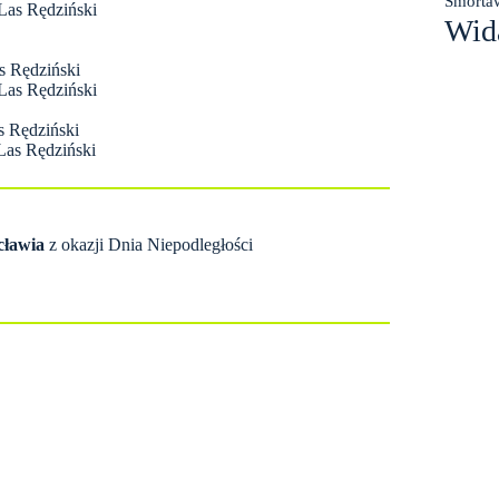
Smorta
 Las Rędziński
Wid
s Rędziński
 Las Rędziński
s Rędziński
Las Rędziński
cławia
z okazji Dnia Niepodległości