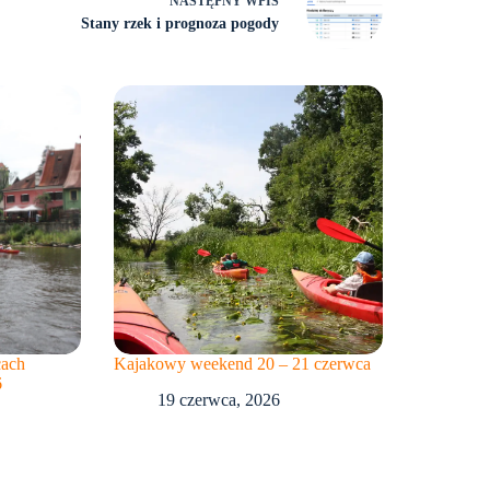
NASTĘPNY
WPIS
Stany rzek i prognoza pogody
cach
Kajakowy weekend 20 – 21 czerwca
6
19 czerwca, 2026