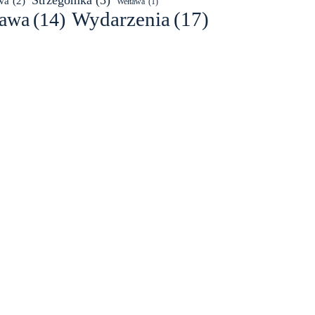
Strzegomka
(3)
wa
(2)
Wełtawa
(1)
Wydarzenia
(17)
awa
(14)