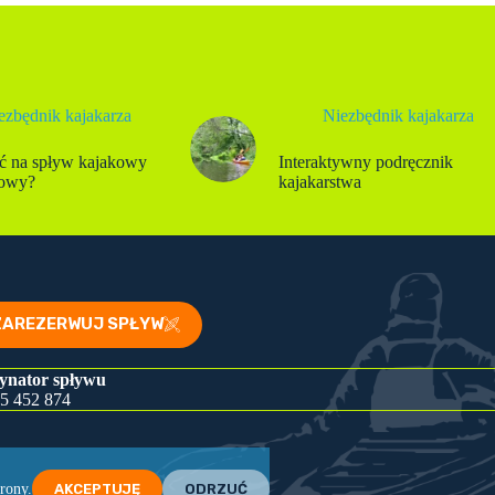
ezbędnik kajakarza
Niezbędnik kajakarza
ć na spływ kajakowy
Interaktywny podręcznik
iowy?
kajakarstwa
ZAREZERWUJ SPŁYW
ynator spływu
5 452 874
rony.
AKCEPTUJĘ
ODRZUĆ