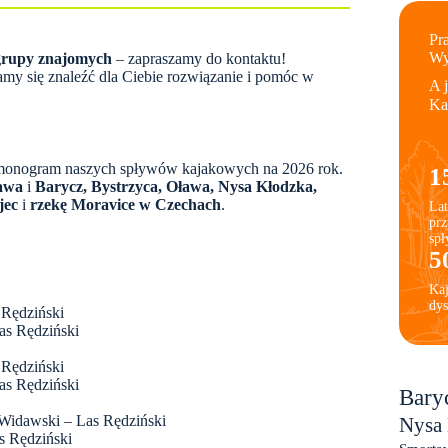
Pra
Wy
 grupy znajomych
– zapraszamy do kontaktu!
ramy się znaleźć dla Ciebie rozwiązanie i pomóc w
A 
Ka
monogram naszych spływów kajakowych na 2026 rok.
1
awa
i
Barycz,
Bystrzyca, Oława,
Nysa Kłodzka,
jec
i
rzekę Moravice w Czechach
.
Lat
prz
sp
5
Ka
dys
 Rędziński
as Rędziński
 Rędziński
as Rędziński
Bary
 Widawski – Las Rędziński
Nysa
s Rędziński