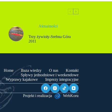
Aktualności
Trzy żywioły-Srebna Góra
2011
Home
Baza wiedzy
O nas
Kontakt
Spływy jednodniowe i weekendowe
Wyprawy kajakowe
Imprezy integracyjne
Projekt i realizacja
WebKoru