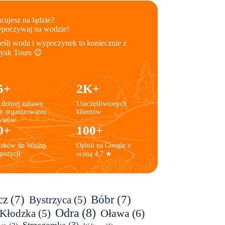
cujesz na lądzie?
poczywaj na wodzie!
jeśli woda i wypoczynek to koniecznie z
yak Tours 😉
5+
2K+
 dobrej zabawy
Uszczęśliwionych
y organizowaniu
klientów
ływów
0+
100+
jaków do Waszej
Opinii na Google z
pozycji
oceną 4,7 ★
cz
(7)
Bóbr
(7)
Bystrzyca
(5)
Odra
(8)
Oława
(6)
 Kłodzka
(5)