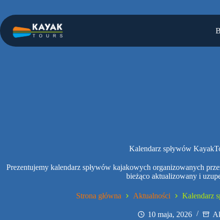
Przejdź
do
treści
B
Kalendarz spływów KayakTo
Prezentujemy kalendarz spływów kajakowych organizowanych przez 
bieżąco aktualizowany i uzupe
Strona główna
Aktualności
Kalendarz 
10 maja, 2026
Ak