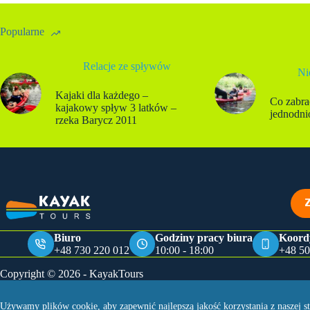
Popularne
Relacje ze spływów
Ni
Kajaki dla każdego –
Co zabra
kajakowy spływ 3 latków –
jednodn
rzeka Barycz 2011
Biuro
Godziny pracy biura
Koord
+48 730 220 012
10:00 - 18:00
+48 50
Copyright © 2026 - KayakTours
Używamy plików cookie, aby zapewnić najlepszą jakość korzystania z naszej st