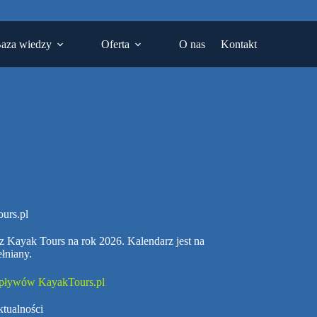
aza wiedzy
Oferta
O nas
Kontakt
urs.pl
Kayak Tours na rok 2026. Kalendarz jest na
łniany.
spływów KayakTours.pl
tualności