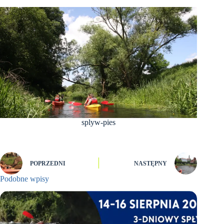
splyw-pies
POPRZEDNI
NASTĘPNY
Podobne wpisy