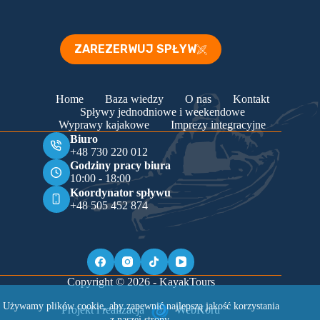
ZAREZERWUJ SPŁYW
Home
Baza wiedzy
O nas
Kontakt
Spływy jednodniowe i weekendowe
Wyprawy kajakowe
Imprezy integracyjne
Biuro
+48 730 220 012
Godziny pracy biura
10:00 - 18:00
Koordynator spływu
+48 505 452 874
Copyright © 2026 - KayakTours
Używamy plików cookie, aby zapewnić najlepszą jakość korzystania
Projekt i realizacja
WebKoru
z naszej strony.