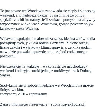
To już pewne we Wrocławiu zapowiada się ciepły i słoneczny
weekend, a to najlepsza okazja, by na chwilę zwolnić i
spędzić czas blisko natury. Jeśli szukacie pomysłu na aktywny
wypoczynek w okolicach Wrocławia, gorąco polecam spływ
kajakowy rzeką Widawą.
Widawa to spokojna i malownicza rzeka, idealna zarówno dla
początkujących, jak i dla rodzin z dziećmi. Zielone brzegi,
liczne zakola i wyjątkowy klimat sprawiają, że kilka godzin
na wodzie pozwala naprawdę odpocząć od codziennego
pośpiechu.
Nie czekajcie na wakacje – wykorzystajcie nadchodzący
weekend i odkryjcie uroki jednej z urokliwych rzek Dolnego
Śląska.
Spotykamy sie w sobotę i niedzielę we Wrocławiu na moście
Sołtysowickim,
zaczynamy o 10 – zapraszamy
Zapisy informacje i rezerwacje – strona KayakTours.pl