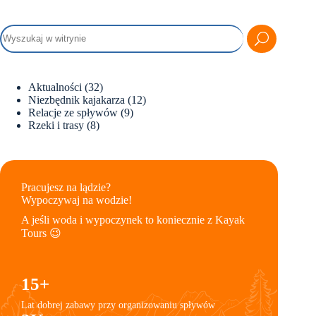
Aktualności
(32)
Niezbędnik kajakarza
(12)
Relacje ze spływów
(9)
Rzeki i trasy
(8)
Pracujesz na lądzie?
Wypoczywaj na wodzie!
A jeśli woda i wypoczynek to koniecznie z Kayak
Tours 😉
15+
Lat dobrej zabawy przy organizowaniu spływów