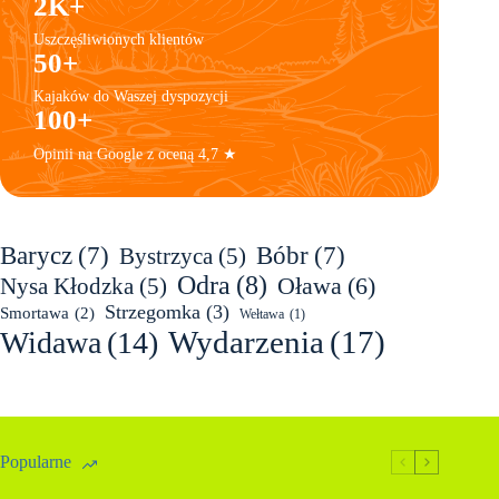
2K+
Uszczęśliwionych klientów
50+
Kajaków do Waszej dyspozycji
100+
Opinii na Google z oceną 4,7 ★
Barycz
(7)
Bóbr
(7)
Bystrzyca
(5)
Odra
(8)
Oława
(6)
Nysa Kłodzka
(5)
Strzegomka
(3)
Smortawa
(2)
Wełtawa
(1)
Wydarzenia
(17)
Widawa
(14)
Popularne