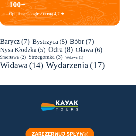
100+
Opinii na Google z oceną 4,7 ★
Barycz
(7)
Bóbr
(7)
Bystrzyca
(5)
Odra
(8)
Oława
(6)
Nysa Kłodzka
(5)
Strzegomka
(3)
Smortawa
(2)
Wełtawa
(1)
Wydarzenia
(17)
Widawa
(14)
ZAREZERWUJ SPŁYW