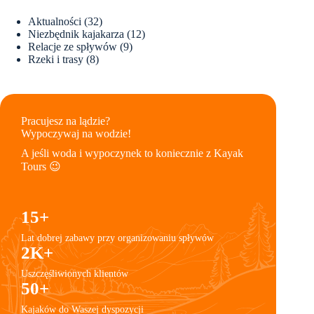
Aktualności
(32)
Niezbędnik kajakarza
(12)
Relacje ze spływów
(9)
Rzeki i trasy
(8)
Pracujesz na lądzie?
Wypoczywaj na wodzie!
A jeśli woda i wypoczynek to koniecznie z Kayak
Tours 😉
15+
Lat dobrej zabawy przy organizowaniu spływów
2K+
Uszczęśliwionych klientów
50+
Kajaków do Waszej dyspozycji