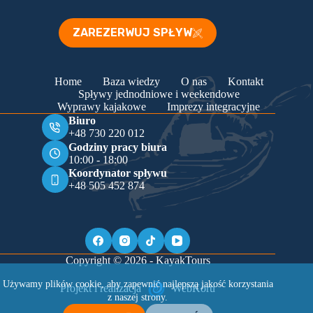
ZAREZERWUJ SPŁYW
Home
Baza wiedzy
O nas
Kontakt
Spływy jednodniowe i weekendowe
Wyprawy kajakowe
Imprezy integracyjne
Biuro
+48 730 220 012
Godziny pracy biura
10:00 - 18:00
Koordynator spływu
+48 505 452 874
Copyright © 2026 - KayakTours
Używamy plików cookie, aby zapewnić najlepszą jakość korzystania
Projekt i realizacja
WebKoru
z naszej strony.