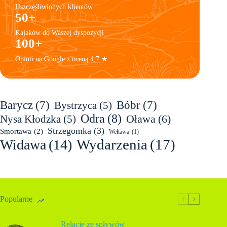
Uszczęśliwionych klientów
50+
Kajaków do Waszej dyspozycji
100+
Opinii na Google z oceną 4,7 ★
Barycz
(7)
Bóbr
(7)
Bystrzyca
(5)
Odra
(8)
Oława
(6)
Nysa Kłodzka
(5)
Strzegomka
(3)
Smortawa
(2)
Wełtawa
(1)
Wydarzenia
(17)
Widawa
(14)
Popularne
Relacje ze spływów