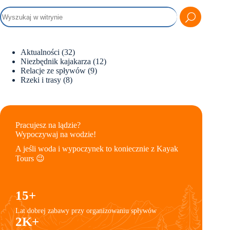
Aktualności
(32)
Niezbędnik kajakarza
(12)
Relacje ze spływów
(9)
Rzeki i trasy
(8)
Pracujesz na lądzie?
Wypoczywaj na wodzie!
A jeśli woda i wypoczynek to koniecznie z Kayak
Tours 😉
15+
Lat dobrej zabawy przy organizowaniu spływów
2K+