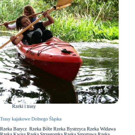
Rzeki i trasy
Trasy kajakowe Dolnego Śląska
Rzeka Barycz Rzeka Bóbr Rzeka Bystrzyca Rzeka Widawa
Rzeka Kwisa Rzeka Strzegomka Rzeka Smortawa Rzeka