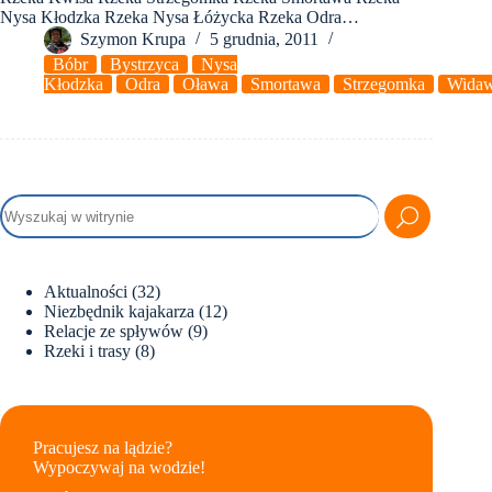
Nysa Kłodzka Rzeka Nysa Łóżycka Rzeka Odra…
Szymon Krupa
5 grudnia, 2011
Bóbr
Bystrzyca
Nysa
Kłodzka
Odra
Oława
Smortawa
Strzegomka
Wida
Aktualności
(32)
Niezbędnik kajakarza
(12)
Relacje ze spływów
(9)
Rzeki i trasy
(8)
Pracujesz na lądzie?
Wypoczywaj na wodzie!