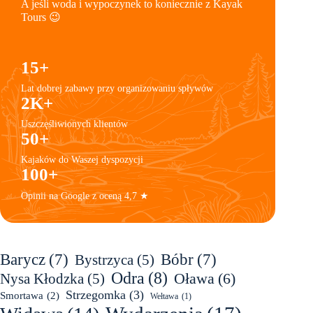
A jeśli woda i wypoczynek to koniecznie z Kayak
Tours 😉
15+
Lat dobrej zabawy przy organizowaniu spływów
2K+
Uszczęśliwionych klientów
50+
Kajaków do Waszej dyspozycji
100+
Opinii na Google z oceną 4,7 ★
Barycz
(7)
Bóbr
(7)
Bystrzyca
(5)
Odra
(8)
Oława
(6)
Nysa Kłodzka
(5)
Strzegomka
(3)
Smortawa
(2)
Wełtawa
(1)