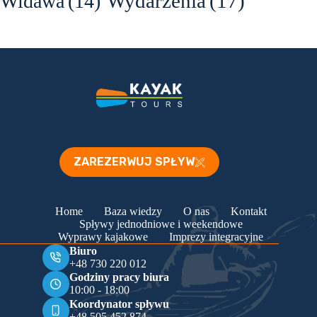
Wydarzenia
(17)
Widawa
(14)
ZAREZERWUJ SPŁYW
Home
Baza wiedzy
O nas
Kontakt
Spływy jednodniowe i weekendowe
Wyprawy kajakowe
Imprezy integracyjne
Biuro
+48 730 220 012
Godziny pracy biura
10:00 - 18:00
Koordynator spływu
+48 505 452 874