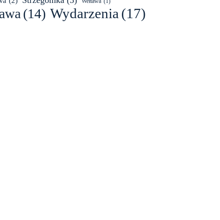
Strzegomka
(3)
wa
(2)
Wełtawa
(1)
Wydarzenia
(17)
awa
(14)