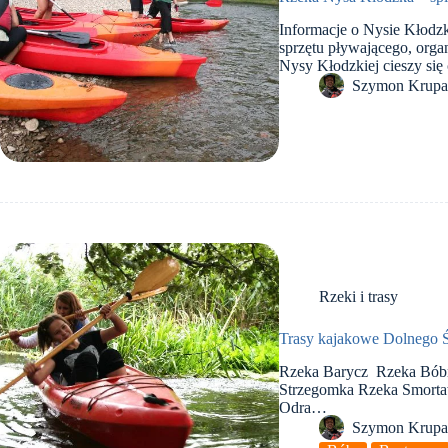
Informacje o Nysie Kłodz
sprzętu pływającego, org
Nysy Kłodzkiej cieszy si
Szymon Krup
Rzeki i trasy
Trasy kajakowe Dolnego 
Rzeka Barycz Rzeka Bób
Strzegomka Rzeka Smort
Odra…
Szymon Krup