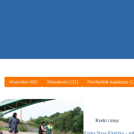
Wszystkie (60)
Aktualności (32)
Niezbędnik kajakarza (1
Rzeki i trasy
Rzeka Nysa Kłodzka – sp