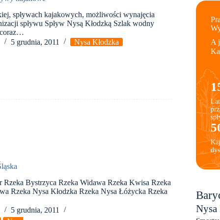
kiej, spływach kajakowych, możliwości wynajęcia
Pra
anizacji spływu Spływ Nysą Kłodzką Szlak wodny
Wy
ę coraz…
a
5 grudnia, 2011
Nysa Kłodzka
A 
Ka
1
Lat
prz
sp
5
Ka
dys
Śląska
r Rzeka Bystrzyca Rzeka Widawa Rzeka Kwisa Rzeka
awa Rzeka Nysa Kłodzka Rzeka Nysa Łóżycka Rzeka
Bary
Nysa
a
5 grudnia, 2011