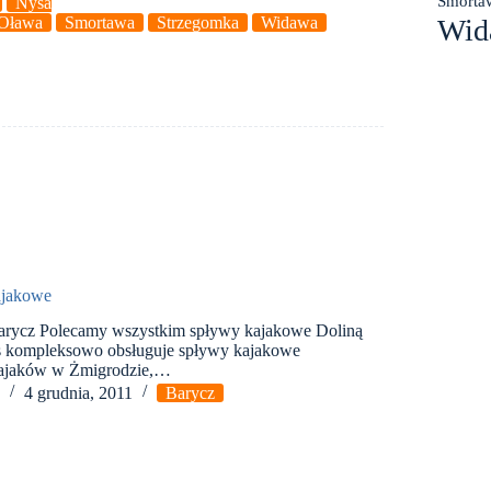
Smorta
Nysa
Oława
Smortawa
Strzegomka
Widawa
Wid
ajakowe
arycz Polecamy wszystkim spływy kajakowe Doliną
rs kompleksowo obsługuje spływy kajakowe
kajaków w Żmigrodzie,…
a
4 grudnia, 2011
Barycz