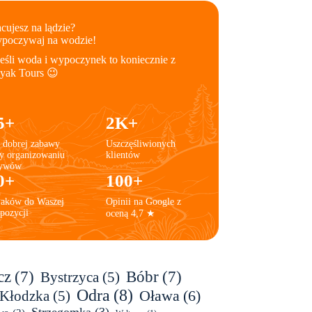
cujesz na lądzie?
poczywaj na wodzie!
jeśli woda i wypoczynek to koniecznie z
yak Tours 😉
5+
2K+
 dobrej zabawy
Uszczęśliwionych
y organizowaniu
klientów
ływów
0+
100+
jaków do Waszej
Opinii na Google z
pozycji
oceną 4,7 ★
cz
(7)
Bóbr
(7)
Bystrzyca
(5)
Odra
(8)
Oława
(6)
 Kłodzka
(5)