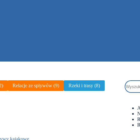
2)
Relacje ze spływów (9)
Rzeki i trasy (8)
A
N
R
R
ływy kajakowe